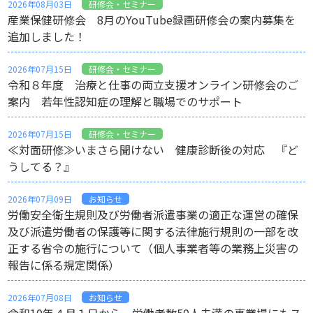
2026年08月03日
研修会・セミナー
産業保健研修会 8月のYouTube録画研修会の案内募集を
追加しました！
2026年07月15日
研修会・セミナー
令和８年度 治療と仕事の両立支援オンライン研修会のご
案内 若年性認知症の理解と職場でのサポート
2026年07月15日
研修会・セミナー
≪対面研修≫いまさら聞けない 健康診断後の対応 『ど
うしてる？』
2026年07月09日
お知らせ
労働安全衛生規則及び労働者派遣事業の適正な運営の確保
及び派遣労働者の保護等に関する法律施行規則の一部を改
正する省令の施行について（個人事業者等の業務上災害の
報告に係る規定関係）
2026年07月08日
お知らせ
令和10年４月１日から、労働者数50人未満の事業場にもス