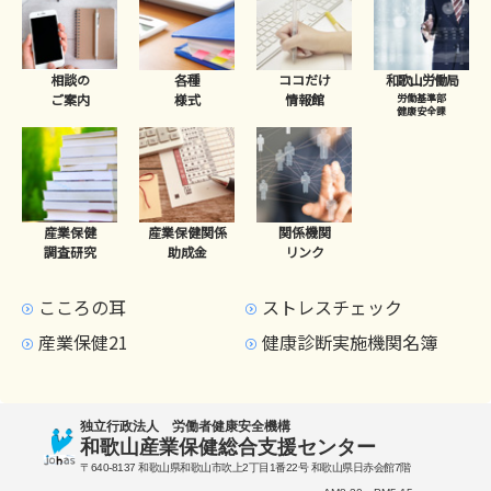
相談の
各種
ココだけ
和歌山労働局
ご案内
様式
情報館
労働基準部
健康安全課
産業保健
産業保健関係
関係機関
調査研究
助成金
リンク
こころの耳
ストレスチェック
産業保健21
健康診断実施機関名簿
独立行政法人 労働者健康安全機構
和歌山産業保健総合支援センター
〒640-8137 和歌山県和歌山市吹上2丁目1番22号 和歌山県日赤会館7階