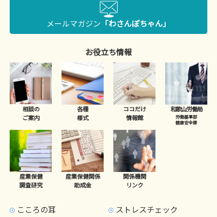
メールマガジン
「わさんぽちゃん」
お役立ち情報
相談の
各種
ココだけ
和歌山労働局
ご案内
様式
情報館
労働基準部
健康安全課
産業保健
産業保健関係
関係機関
調査研究
助成金
リンク
こころの耳
ストレスチェック