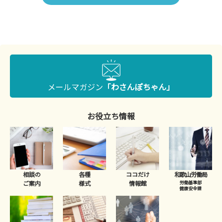
メールマガジン
「わさんぽちゃん」
お役立ち情報
相談の
各種
ココだけ
和歌山労働局
ご案内
様式
情報館
労働基準部
健康安全課