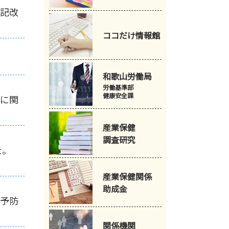
記改
ココだけ
情報館
和歌山労働局
労働基準部
健康安全課
に関
産業保健
調査研究
した。
産業保健関係
助成金
予防
関係機関