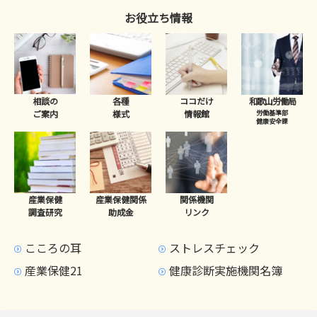
お役立ち情報
相談の
各種
ココだけ
和歌山労働局
ご案内
様式
情報館
労働基準部
健康安全課
産業保健
産業保健関係
関係機関
調査研究
助成金
リンク
こころの耳
ストレスチェック
産業保健21
健康診断実施機関名簿